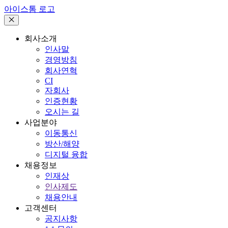
아이스톰 로고
회사소개
인사말
경영방침
회사연혁
CI
자회사
인증현황
오시는 길
사업분야
이동통신
방산/해양
디지털 융합
채용정보
인재상
인사제도
채용안내
고객센터
공지사항