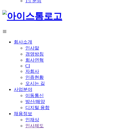
1:1 문의
회사소개
인사말
경영방침
회사연혁
CI
자회사
인증현황
오시는 길
사업분야
이동통신
방산/해양
디지털 융합
채용정보
인재상
인사제도